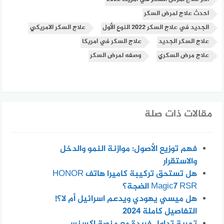
احدث علاج لمرض السكر
الجديد في علاج السكر 2022 النوع الأول
علاج السكر الامريكي
علاج السكر الجديد
علاج السكر في امريكا
علاج مرض السكري
وصفه لمرض السكر
مقالات ذات صلة
فهم توزيع الأصول: موازنة النمو والدخل
والاستقرار
هل تستحق تركيبة كاميرا هاتف HONOR
Magic7 RSR الضجة؟
هل ميسي يهودي ويدعم اسرائيل أم لا؟!
التفاصيل كاملة 2024
تجربة تداول فريدة مع منصة إكسنس