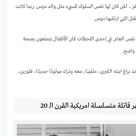
غز ، لكن كان لها نفس السلوك المسيء مثل والد دوس. ربما كانت
تل التي ارتكبها دوس.
نفس العام. في إحدى اللحظات كان الأطفال يتمتعون بصحة
 واضح.
ل الزوجان في عام 1928. أخذ براغ ابنته الكبرى، ملفينا، معه وترك مولودًا جديدًا، فلورين،
اتلة متسلسلة امريكية القرن الـ 20