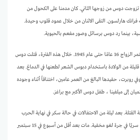
تزوجت دوس من زوجها الثاني. كان مدمنا على الكحول من
 فرانك هارلسون. التقى الاثنان من خلال عمود قلوب وحيدة.
ية، بينما رد دوس برسائل وصور مفعم بالحيوية.
على الرغم من سوء المعاملة، استمر الزواج 16 عامًا حتى عام 1945. خلال هذه الفترة، قتلت دوس
م قليلة من الولادة باستخدام دبوس الشعر لطعنها في الدماغ. بعد
في روبرت، حفيدها البالغ من العمر عامين، اختناقاً أثناء وجوده
يان إلى ميلفينا ، طفل دوس الأكبر مع براغز.
 القتلة. بعد ليلة من الاحتفالات في حالة سكر في نهاية الحرب
العالمية الثانية، مزج دوس مكونًا سريًا في جرة لغو مخفية. مات بعد أقل من أسبوع في 15 سبتمبر