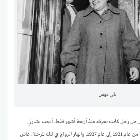
ناني دوس
ناني دوس من رجل كانت تعرفه منذ أربعة أشهر فقط. أنجب تشارلي
براجس ودوس أربعة أطفال معًا من عام 1921 إلى عام 1927. وانهار الزواج في تلك المرحلة. عاش