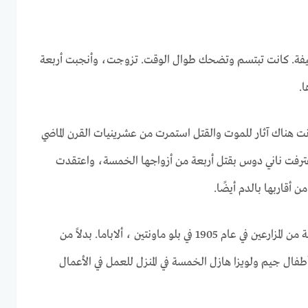
يفة. كانت تبتسم وتضحك طوال الوقت. تزوجت، وأنجبت أربعة
.
 هناك آثار للموت والقتل استمرت من عشرينيات القرن الماضي
ك الوقت اعترفت ناني دوس بقتل أربعة من أزواجها الخمسة، واعتقدت
 أقاربها بالدم أيضًا.
تبدأ قصة دوس مع ولادتها لعائلة من المزارعين في عام 1905 في بلو ماونتين ، ألاباما. بدلاً من
فال جيم ولويزا هازل الخمسة في المنزل للعمل في الأعمال