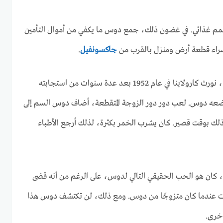
م غذائي. في غضون ذلك، جمع دوس ما يكفي من أموال التأمين
شراء قطعة أرض ومنزل بالقرب من
جاكسونفيل
.
توفي آرلي لانينج من ليكسينغتون ، نورث كارولاينا في عام 1952 بعد عدة سنوات من استجابته
ضعه دوس. لعب دور دور الزوجة المتقطعة، أضاف دوس السم إلى
لك بوقت قصير. كان يشرب الخمر بكثرة، لذلك أرجع الأطباء
 ، كان هو الحب الحقيقي التالي لدوس، على الرغم من أنه قضى
ات عندما كان متزوجًا من دوس. ومع ذلك، لن تكتشف دوس هذا
أخرى.