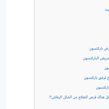
يت
رض باركنسون
ريض الباركنسون
ون
ح لمرضى باركنسون
اركنسون
ل هناك فرص للعلاج من الشلل الرعاش؟!