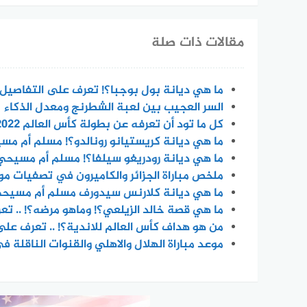
مقالات ذات صلة
ما هي ديانة بول بوجبا؟! تعرف على التفاصيل 
السر العجيب بين لعبة الشطرنج ومعدل الذكاء
كل ما تود أن تعرفه عن بطولة كأس العالم 2022
ما هي ديانة كريستيانو رونالدو؟! مسلم أم مس
ما هي ديانة رودريغو سيلفا؟! مسلم أم مسيحي؟
ملخص مباراة الجزائر والكاميرون في تصفيات مونديا
ما هي ديانة كلارنس سيدورف مسلم أم مسيحي؟
ما هي قصة خالد الزيلعي؟! وماهو مرضه؟! .. تع
من هو هداف كأس العالم للاندية؟! .. تعرف على
موعد مباراة الهلال والاهلي والقنوات الناقلة في م