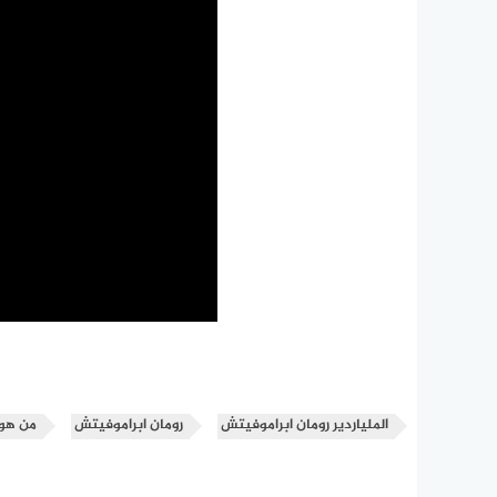
الملياردير رومان ابراموفيتش
رومان ابراموفيتش
من هو 