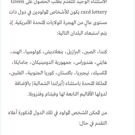
الاستثناء الوحيد للتقدم بطلب الحصول على Green
card lottery يكون للأشخاص المولودين في دول ذات
مستوى عالٍ من الهجرة للولايات المتحدة الأمريكية. إذ
يتم استبعاد البلدان التالية:
كندا، الصين، البرازيل، بنغلاديش، كولومبيا، الهند،
هايتي، هندوراس، جمهورية الدومينيكان، جامايكا،
المكسيك، نيجيريا، باكستان، كوريا الجنوبية، الفلبين،
المملكة المتحدة باستثناء (أيرلندا الشمالية) بالإضافة
لدولها الأقاليم التابعة لها وفيتنام وفنزويلا.
من الممكن للشخص المولود في تلك الدول المذكورة أعلاه
التقدم في حال: