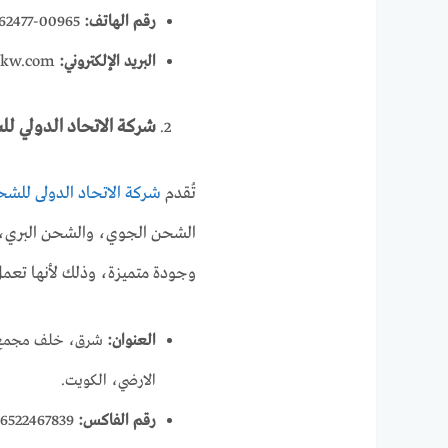
رقم الهاتف:
00965-24762477
البريد الإلكتروني:
-kw.com
شركة الاتحاد الدولي ل
تُقدم
شركة الاتحاد الدولى للش
الشحن الجوي، والشحن البري، وا
وجودة متميزة، وذلك لأنها تعمل منذ عام 1995 فى السوق 
العنوان:
شرق، خلف مجمع ال
الارضي، الكويت.
رقم الفاكس:
0096522467839