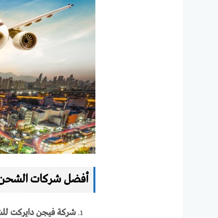
أفضل شركات الشحن ا
شركة فيجن دايركت للش