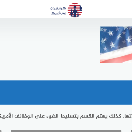
اتها. كذلك يهتم القسم بتسليط الضوء على الوظائف الأمريك