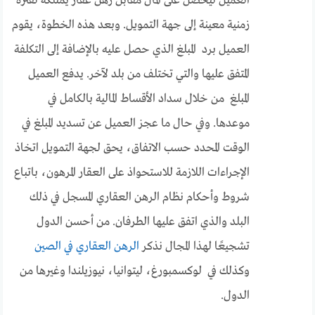
العميل ليحصل على المال مقابل رهن عقار يمتلكه لفترة
زمنية معينة إلى جهة التمويل. وبعد هذه الخطوة، يقوم
العميل برد المبلغ الذي حصل عليه بالإضافة إلى التكلفة
المتفق عليها والتي تختلف من بلد لآخر. يدفع العميل
المبلغ من خلال سداد الأقساط المالية بالكامل في
موعدها. وفي حال ما عجز العميل عن تسديد المبلغ في
الوقت المحدد حسب الاتفاق، يحق لجهة التمويل اتخاذ
الإجراءات اللازمة للاستحواذ على العقار المرهون، باتباع
شروط وأحكام نظام الرهن العقاري المسجل في ذلك
البلد والذي اتفق عليها الطرفان. من أحسن الدول
تشجيعًا لهذا المجال نذكر
الرهن العقاري في الصين
وكذلك في لوكسمبورغ، ليتوانيا، نيوزيلندا وغيرها من
الدول.