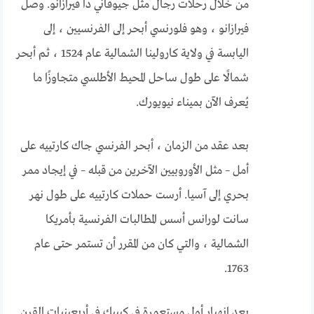
من خلال رحلات رجال مثل جيوفاني دا فيرازانو. وصل
فيرازانو ، وهو فلورنسي أبحر إلى الفرنسيين ، إلى
اليابسة في ولاية كارولينا الشمالية عام 1524 ، ثم أبحر
شمالًا على طول ساحل المحيط الأطلسي متجاوزًا ما
يُعرف الآن بميناء نيويورك.
بعد عقد من الزمان ، أبحر الفرنسي جاك كارتييه على
أمل – مثل الأوروبيين الآخرين من قبله – في إيجاد ممر
بحري إلى آسيا. أرست حملات كارتييه على طول نهر
سانت لورانس أسس المطالبات الفرنسية بأمريكا
الشمالية ، والتي كان من المقرر أن تستمر حتى عام
1763.
بعد انهيار أول مستعمرة في كيبيك في أربعينيات القرن