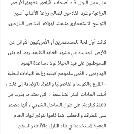
على عمل النول. قام أصحاب الأراضي بتطويق الأراضي
الزراعية وطرد الفلاحين لصالح زراعة الأغنام. أصبح
التوسع الاستعماري متنفسًا لهؤلاء الفلاحين النازحين.
كانت أول لمحة للمستعمرين أو الأمريكيون الأوائل عن
الأرض الجديدة هي مشهد الغابة الكثيفة. ربما لم يكن
المستوطنون على قيد الحياة لولا مساعدة الهنود
الودودين ، الذين علموهم كيفية زراعة النباتات المحلية
– القرع والكوسا والفاصوليا والذرة. بالإضافة إلى ذلك ،
أثبتت الغابات البكر الشاسعة ، التي تمتد ما يقرب من
2100 كيلومتر على طول الساحل الشرقي ، أنها مصدر
غني للطرائد والحطب. كما قاموا بتوفير المواد الخام
الوفيرة المستخدمة في بناء المنازل والأثاث والسفن