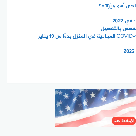
هي أهم ميّزاته؟
ي 2022