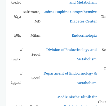
and Metabolism
الجنوبية
Baltimore,
Johns Hopkins Comprehensive
Th
امريكا
MD
Diabetes Center
Endocrinologia
Milan
ايطاليا
Se
Division of Endocrinology and
ك
Seoul
Metabolism
الجنوبية
T
Department of Endocrinology &
ك
Seoul
Metabolism
الجنوبية
Medizinische Klinik für
Char