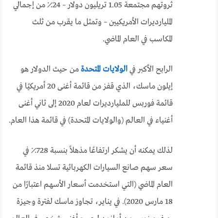
ثروتهم مجتمعة 1.05 تريليون دولار – 24٪ من إجمالي
المليارديرات الأمريكيين – وتمثل ما يقرب من ثلث
المكاسب في العام الماضي.
الرابح الأكبر في
الولايات المتحدة
من حيث الدولار هو
إيلون ماسك، الذي قفز من قائمة أغنى 20 أمريكيًا في
قائمة فوربس للمليارديرات لعام 2020 إلى ثاني أغنى
أغنياء في العالم (والولايات المتحدة) في قائمة هذا العام.
لذلك يمكنه أن يشكر ارتفاعًا مذهلاً بنسبة 728٪ في
سعر سهم صانع السيارات الكهربائية تسلا منذ قائمة
العام الماضي (التي استخدمت أسعار الأسهم اعتبارًا من
18 مارس 2020). في يناير، تجاوز ماسك لفترة وجيزة