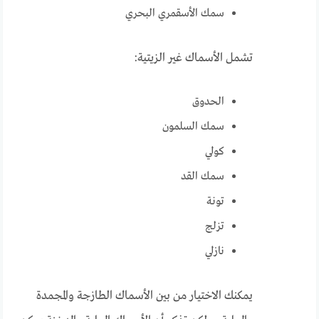
سمك الأسقمري البحري
تشمل الأسماك غير الزيتية:
الحدوق
سمك السلمون
كولي
سمك القد
تونة
تزلج
نازلي
يمكنك الاختيار من بين الأسماك الطازجة والمجمدة