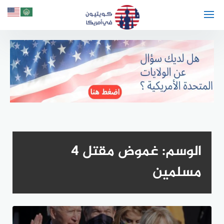
لتجاوز
لى
لمحتوى
الوسم:
غموض مقتل 4
مسلمين