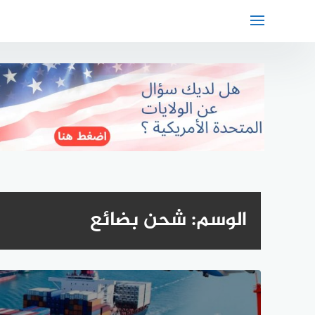
لتجاوز
لى
لمحتوى
الوسم:
شحن بضائع