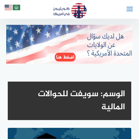
لتجاوز
لى
لمحتوى
الوسم:
سويفت للحوالات
المالية