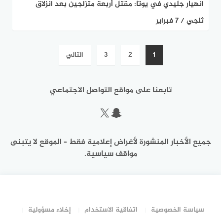
انهيار جليدي في يوتا: مقتل أربعة متزلجين بعد انزلاق
ثلجي / 7 فبراير
تعدد
1
2
3
التالي
صفحات
المقالات
تابعنا على مواقع التواصل الاجتماعي
سناب شات
إكس
جميع الأخبار المنشورة لأغراض إعلامية فقط – الموقع لا يتبنى
مواقف سياسية.
سياسة الخصوصية
اتفاقية الاستخدام
إخلاء مسؤولية