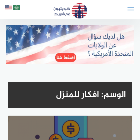
لتجاوز
لى
لمحتوى
الوسم:
افكار للمنزل