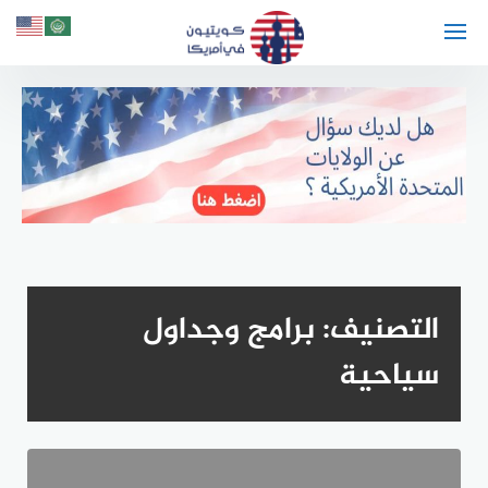
لتجاوز
لى
لمحتوى
التصنيف:
برامج وجداول
سياحية