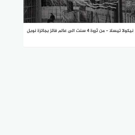
نيكولا تيسلا – من ثروة 4 سنت الى عالم فائز بجائزة نوبل