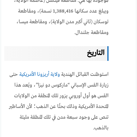
الموجودة بها هي: مقاطعة فينكس (عاصمة الولاية،
ويبلغ عدد سكانها 1,388,416 نسمة)، ومقاطعة
توسكان (ثاني أكبر مدن الولاية)، ومقاطعة ميسا،
ومقاطعة جلندال.
التاريخ
استوطنت القبائل الهندية
ولاية أريزونا الأمريكية
حتى
زيارة القس الإسباني “ماركوس دو نيزا”، ويُعد هذا
القس هو أول أوروبي يزور تلك المنطقة من الولايات
المتحدة الأمريكية وذلك بحثًا عن الذهب؛ لأن الأساطير
تنص على وجود سبعة مدن في تلك المنطقة مليئة
بالذهب.