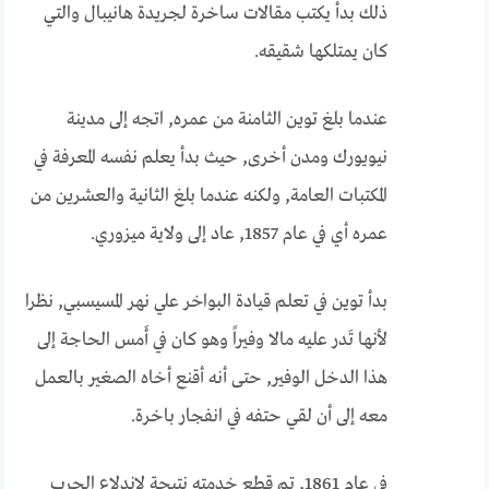
ذلك بدأ يكتب مقالات ساخرة لجريدة هانيبال والتي
كان يمتلكها شقيقه.
عندما بلغ توين الثامنة من عمره, اتجه إلى مدينة
نيويورك ومدن أخرى, حيث بدأ يعلم نفسه المعرفة في
المكتبات العامة, ولكنه عندما بلغ الثانية والعشرين من
عمره أي في عام 1857, عاد إلى ولاية ميزوري.
بدأ توين في تعلم قيادة البواخر علي نهر المسيسبي, نظرا
لأنها تَدر عليه مالا وفيراً وهو كان في أَمس الحاجة إلى
هذا الدخل الوفير, حتى أنه أقنع أخاه الصغير بالعمل
معه إلى أن لقي حتفه في انفجار باخرة.
في عام 1861, تم قطع خدمته نتيجة لاندلاع الحرب