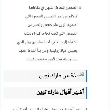
الضفدع النطاط الشهير في مقاطعة
كالافيراس: من القصص القصيرة التي
أصدرها توين عام 1865, وتعتبر من
القصص التي لاقت نجاحا كبيرا ولفتت
الانتباه إليه, تحكي قصة سايمون ويلر الذي
يعيش حياة روتينية وقرر بدأ نشاط جديد
مما جعله يقفز لأمور جديدة وشيقة.
أشهر أقوال مارك توين
1. ليس أصدق من رجل يعترف لنفسه بأنه كاذب.