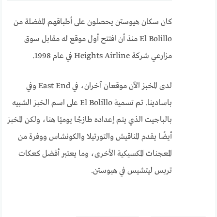
كان سكان هيوستن يحصلون على أطباقهم المفضلة من
El Bolillo منذ أن افتتح أول موقع له مقابل سوق
مزارعي شركة Heights Airline في عام 1998.
لدى المخبز الآن موقعان آخران، في East End وفي
باسادينا. تم تسمية El Bolillo على اسم الخبز الشبيه
بالباجيت الذي يتم إعداده طازجًا يوميًا هنا، ولكن المخبز
أيضًا يقدم المناقيش والتورتيلا والكونشاس ووفرة من
المعجنات المكسيكية الأخرى، وما يعتبر أفضل كعكات
تريس ليتشيس في هيوستن.