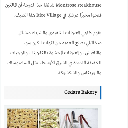
Montrose steakhouse شائعًا جدًا لدرجة أن المالكين
فتحوا مخبزًا عرضيًا في Rice Village هذا الصيف.
يقوم طاهي المعجنات التنفيذي والشريك ميشال
ميخائيلي بصنع العديد من نكهات الكرواسو،
والمناقيش، والمعجنات المحشوة بالكاجيتا ، والوجبات
الخفيفة اللذيذة في الشرق الأوسط، مثل السامبوساك
والبوريكاس والشكشوكة.
Cedars Bakery