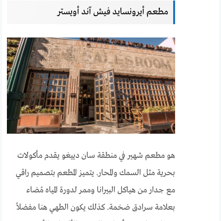
مطعم أيرونسايد فيش آند أويستر
هو مطعم شهير في منطقة سان دييغو يقدم مأكولات
بحرية مثل السمك والمحار. يتميز المطعم بتصميم راقي
مع جدار من هياكل البيرانا وممر لدورة المياه مُضاء
بعلامة سرادق ضخمة. كذلك يكون الطهي هنا مفضلاً