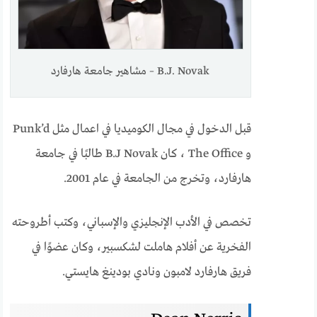
B.J. Novak – مشاهير جامعة هارفارد
قبل الدخول في مجال الكوميديا في اعمال مثل Punk’d
و The Office ، كان B.J Novak طالبًا في جامعة
هارفارد، وتخرج من الجامعة في عام 2001.
تخصص في الأدب الإنجليزي والإسباني، وكتب أطروحته
الفخرية عن أفلام هاملت لشكسبير، وكان عضوًا في
فريق هارفارد لامبون ونادي بودينغ هايستي.