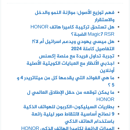
فهم توزيع الأصول: موازنة النمو والدخل
والاستقرار
هل تستحق تركيبة كاميرا هاتف HONOR
Magic7 RSR الضجة؟
هل ميسي يهودي ويدعم اسرائيل أم لا؟!
التفاصيل كاملة 2024
تجربة تداول فريدة مع منصة إكسنس
اجذبي الأنظار مع العبايات الكويتية الأصلية
أونلاين
ما هي الفوائد التي يقدمها كل من ميتاتريدر 4 و
5 ؟
ما يمكن توقعه من حفل الإطلاق العالمي ل
HONOR
بطاريات السيليكون-الكربون للهواتف الذكية
٩ نصائح أساسية لالتقاط صور ليلية رائعة
باستخدام الهاتف الذكي
الميزات الرائعة لكاميرا الهاتف الذكي HONOR