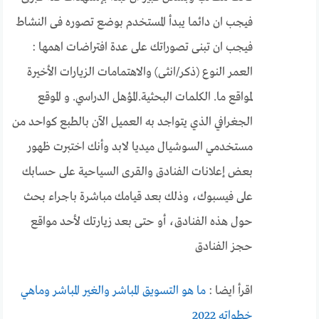
فيجب ان دائما يبدأ المستخدم بوضع تصوره فى النشاط
فيجب ان تبنى تصوراتك على عدة افتراضات اهمها :
العمر النوع (ذكر/انثى) والاهتمامات الزيارات الأخيرة
لمواقع ما. الكلمات البحثية.المؤهل الدراسي. و الموقع
الجغرافي الذي يتواجد به العميل الآن بالطبع كواحد من
مستخدمي السوشيال ميديا لابد وأنك اختبرت ظهور
بعض إعلانات الفنادق والقرى السياحية على حسابك
على فيسبوك، وذلك بعد قيامك مباشرة باجراء بحث
حول هذه الفنادق، أو حتى بعد زيارتك لأحد مواقع
حجز الفنادق
اقرأ ايضا :
ما هو التسويق المباشر والغير المباشر وماهي
خطواته 2022