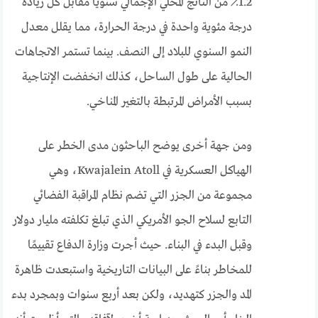
1.2٪ من الناتج المحلي الإجمالي سنويًا مقابل كل زيادة
درجة مئوية واحدة في درجة الحرارة، مما يقلل معدل
النمو السنوي للبلاد إلى النصف. بينما تستمر الاتجاهات
الحالية على طول الساحل، كذلك انخفضت الإنتاجية
بسبب الأمراض المرتبطة بالتغير المناخي.
ومن جهة أخرى يوضح الباحثون مدى الخطر على
الهياكل العسكرية في Kwajalein Atoll، وهي
مجموعة من الجزر التي تضم نظام المراقبة الفضائي
التابع لسلاح الجو الأمريكي الذي تبلغ تكلفته مليار دولار
وقبل البدء في البناء. حيث أجرت وزارة الدفاع تقييمًا
للمخاطر بناءً على البيانات التاريخية واستبعدت ظاهرة
المد والجزر كتهديد، ولكن بعد أربع سنوات وبمجرد بدء