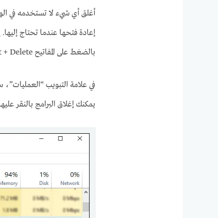
إعادة فتحها عندما تحتاج إليها. إ
بالضغط على المفاتيح Ctrl + Alt + Delete في نفس الوقت. ثم حدد مدير المهام.
في علامة التبويب “العمليات”، س
يمكنك إغلاق البرامج بالنقر عليها