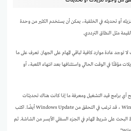
قق من وجود تنزيلات أو تحديثات
زيله أو تحديثه في الخلفية، يمكن أن يستخدم الكثير من وحدة
القيمة مثل النطاق الترددي.
 توجد عادة موارد كافية لباقي المهام على الجهاز. تعرف على ما
ات مؤقتًا في الوقت الحالي واستئنافها بعد انتهاء اللعبة، أو
أي برامج قيد التشغيل ومعرفة ما إذا كانت هناك تحديثات
مثبتة. بالنسبة لمستخدمي Windows ، قد ترغب في التحقق من Windows Update أيضًا. اكتب
Wind” في شريط البحث على شريط المهام في الجزء السفلي الأيسر من الشاشة. ثم