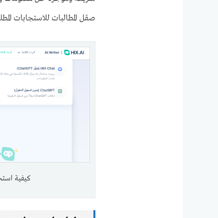
صقل المطالبات للاستجابات المطلو
كيفية استخدام ChatGPT كأداة تلخيص