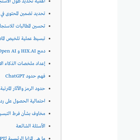
أهمية تحديد طول الاستج
تحديد تضمين المحتوى في
تحسين المطالبات للاستجاب
تبسيط عملية تلخيص الماد
دمج HIX.AI و Open AI للأتمتة
إعداد ملخصات الذكاء الاصط
فهم حدود ChatGPT
حدود الرمز والآثار المترتبة
احتمالية الحصول على ردو
مخاوف بشأن فرط التبس
الأسئلة الشائعة
ما هي المزايا الرئيسية لــChatGPT لتلخيص المقالات ؟