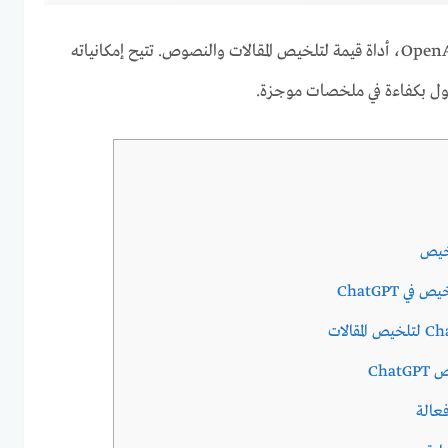
يقدم ChatGPT، المدعوم من OpenAI، أداة قيمة لتلخيص المقالات والنصوص. تتيح إمكانياته
طول بكفاءة في ملخصات موجزة.
ي ChatGPT
Cha
عالة