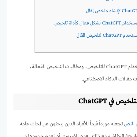
عال كأداة تلخيص
تلخيص المقال
تستكشف هذه المقالة عملية استخدام ChatGPT للتلخيص، ومطالبات التلخيص الفعالة،
 مقالات الذكاء الاصطناعي.
ص في ChatGPT
النص
تجعله مورداً قيماً للأفراد الذين يبحثون عن لمحات عامة
عة النطاق و مع ذلك , فمن الضروري أن نفهم حدودها و