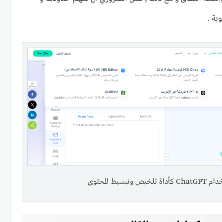
بة .
 وتبسيط المحتوى