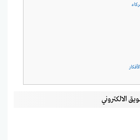
ركاء
أفكار
يق الالكتروني