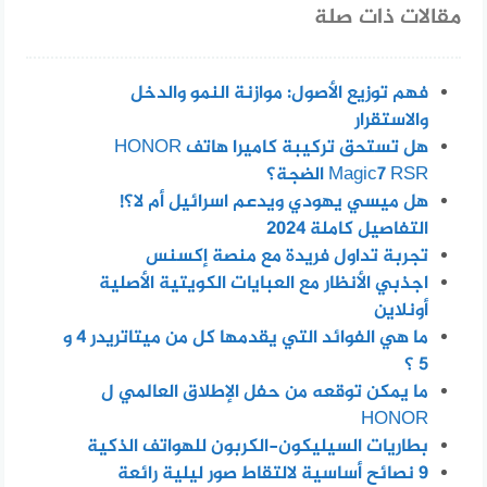
مقالات ذات صلة
فهم توزيع الأصول: موازنة النمو والدخل
والاستقرار
هل تستحق تركيبة كاميرا هاتف HONOR
Magic7 RSR الضجة؟
هل ميسي يهودي ويدعم اسرائيل أم لا؟!
التفاصيل كاملة 2024
تجربة تداول فريدة مع منصة إكسنس
اجذبي الأنظار مع العبايات الكويتية الأصلية
أونلاين
ما هي الفوائد التي يقدمها كل من ميتاتريدر 4 و
5 ؟
ما يمكن توقعه من حفل الإطلاق العالمي ل
HONOR
بطاريات السيليكون-الكربون للهواتف الذكية
٩ نصائح أساسية لالتقاط صور ليلية رائعة