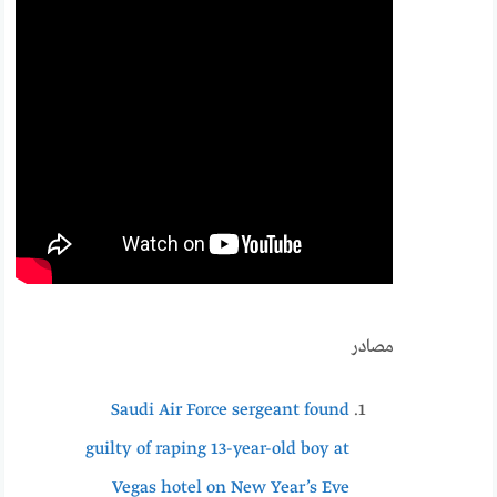
مصادر
Saudi Air Force sergeant found
guilty of raping 13-year-old boy at
Vegas hotel on New Year’s Eve