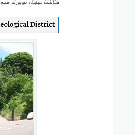
مقاطعة سينيكا، نيويورك. تضم الم
ological District