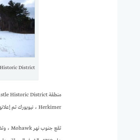
er Castle Historic District
Herkimer ، نيويورك تم إعلانها كمعلم تاريخي وطني في عام 1993.