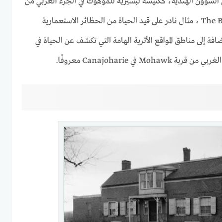
اني على الشؤون الهندية، ككنيسة تبشيرية للموهوك في الجزء الغربي من
أراضيهم؛ The Brant Family Barn ، مثال نادر على قيد الحياة من الحظائر الاستعمارية
فة إلى مناطق المواقع الأثرية الهامة التي تكشف عن الحياة في