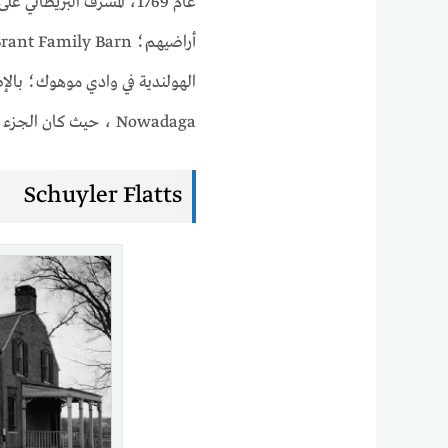
عام 1769، المشرف البريط
الهولندية في وادي موهوك؛ بالإضا
Nowadaga ، حيث كان الجزء الغربي من قرية Mohawk في Canajoharie معروفًا.
Schuyler Flatts