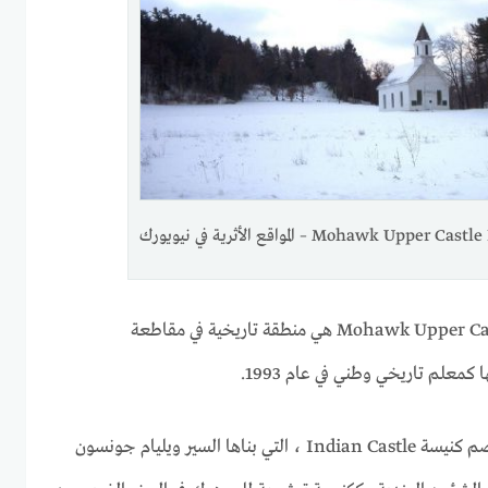
Mohawk Upp – المواقع الأثرية في نيويورك
منطقة Mohawk Upper Castle Historic District هي منطقة تاريخية في مقاطعة
تقع جنوب نهر Mohawk ، وتضم كنيسة Indian Castle ، التي بناها السير ويليام جونسون