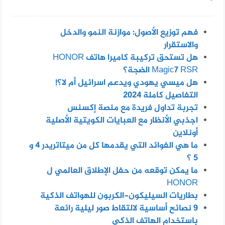
فهم توزيع الأصول: موازنة النمو والدخل
والاستقرار
هل تستحق تركيبة كاميرا هاتف HONOR
Magic7 RSR الضجة؟
هل ميسي يهودي ويدعم اسرائيل أم لا؟!
التفاصيل كاملة 2024
تجربة تداول فريدة مع منصة إكسنس
اجذبي الأنظار مع العبايات الكويتية الأصلية
أونلاين
ما هي الفوائد التي يقدمها كل من ميتاتريدر 4 و
5 ؟
ما يمكن توقعه من حفل الإطلاق العالمي ل
HONOR
بطاريات السيليكون-الكربون للهواتف الذكية
٩ نصائح أساسية لالتقاط صور ليلية رائعة
باستخدام الهاتف الذكي