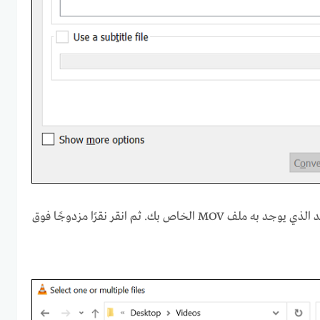
في النافذة “المفتوحة”، حدد المجلد الذي يوجد به ملف MOV الخاص بك. ثم انقر نقرًا مزدوجًا فوق