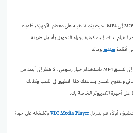
إذا كنت ترغب في تحويل فيديو MOV إلى MP4 بحيث يتم تشغيله على معظم الأجهزة، فلديك
للقيام بذلك. إليك كيفية إجراء التحويل بأسهل طريقة
ويندوز
وماك.
لتحويل فيديو MOV الخاص بك إلى تنسيق MP4 باستخدام خيار رسومي، لا تنظر إلى أبعد من
ج VLC Media Player المجاني والمفتوح المصدر. يساعدك هذا التطبيق في اللعب وكذلك
لى أجهزة الكمبيوتر الخاصة بك.
طبيق، أولاً، قم بتنزيل
VLC Media Player
وتشغيله على جهاز