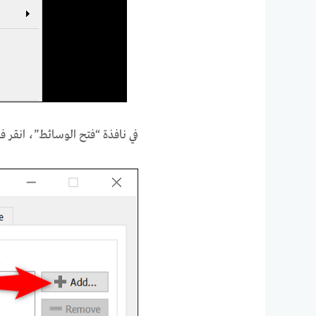
في نافذة “فتح الوسائط”، انقر فوق “إ