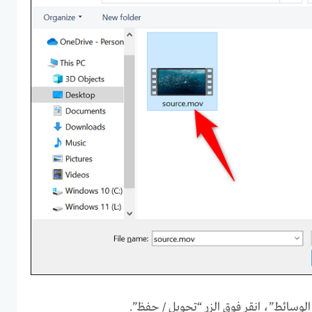
الوسائط”، انقر فوق الزر “تحويل / حفظ”.