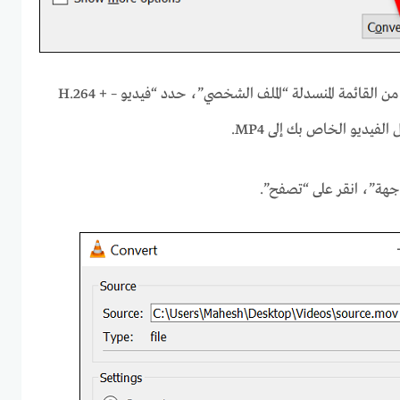
ستصل إلى نافذة “تحويل”. هنا، من القائمة المنسدلة “الملف الشخصي”، حدد “فيديو – H.264 +
هة”، انقر على “تصفح”.