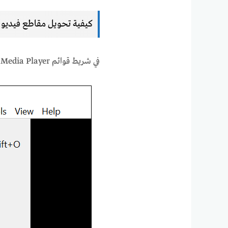
كيفية تحويل مقاطع فيديو MOV إلى MP4
في شريط قوائم VLC Media Player ، انقر فوق الوسائط> تحويل / حفظ.