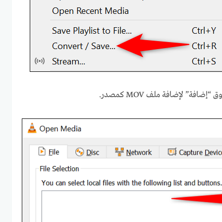
ضافة” لإضافة ملف MOV كمصدر.