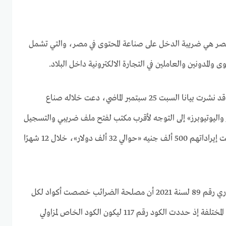
ر هي ضريبة الدخل على صناعة المحتوى في مصر، والتي تشمل
ى والمدونين والعاملين في التجارة الالكترونية داخل البلاد.
قد نشرت بيانا السبت 25 سبتمبر الماضي، دعت خلاله صناع
رز واليوتيوبرز» إلى التوجه لأقرب مكتب لفتح ملف ضريبي والتسجيل
بمأمورية القيمة المضافة، إذا بلغت إيراداتهم 500 ألف جنيه «حوالي 32 ألف دولار»، خلال 12 شهرًا
وفق البيان – جاء في الكتاب الدوري رقم 89 لسنة 2021 أن مصلحة الضرائب خصصت أكواد لكل
المختلفة إذ حددت الكود رقم 117 ليكون الكود الخاص لمزاولي