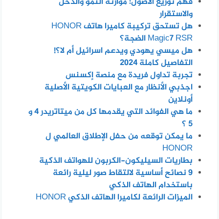
فهم توزيع الأصول: موازنة النمو والدخل
والاستقرار
هل تستحق تركيبة كاميرا هاتف HONOR
Magic7 RSR الضجة؟
هل ميسي يهودي ويدعم اسرائيل أم لا؟!
التفاصيل كاملة 2024
تجربة تداول فريدة مع منصة إكسنس
اجذبي الأنظار مع العبايات الكويتية الأصلية
أونلاين
ما هي الفوائد التي يقدمها كل من ميتاتريدر 4 و
5 ؟
ما يمكن توقعه من حفل الإطلاق العالمي ل
HONOR
بطاريات السيليكون-الكربون للهواتف الذكية
٩ نصائح أساسية لالتقاط صور ليلية رائعة
باستخدام الهاتف الذكي
الميزات الرائعة لكاميرا الهاتف الذكي HONOR