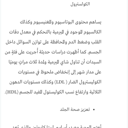
الكولسترول
يساهم محتوى البوتاسيوم والمغنيسيوم وكذلك
الكالسيوم الموجود في الميرمية بالتحكم في معدل دقات
القلب وضغط الدم والمحافظة على توازن السوائل داخل
الجسم. كما أظهرت دراسات حديثة أُجريت على فئةٍ من
السيدات أن تناول شاي الميرمية ولمدة ثلاث مراتٍ يوميًا
على مدار شهر إلى إنخفاض ملحوظ في مستويات
الكوليسترول الضار ( LDL) وكذلك مستويات الدهون
الثلاثية وارتفاع نسب الكوليستول المفيد للجسم (HDL).
تعزيز صحة الجلد
تُعتبر الميرمية مصدر أساسي لبيتا كاروتين والذي يُعد