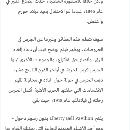
ولكن خلافا للأسطورة الشعبية، حدث الصدع الكبير في
عام 1846، عندما تم الاحتفال بعيد ميلاد جورج
واشنطن.
سوف تتعلم هذه الحقائق وغيرها عن الجرس في
المعروضات، ويظهر فيلم يوضح كيف أن دعاة إلغاء
الرق، وأنصار حق الاقتراع، والمجموعات الأخرى تبنوا
الجرس كرمز للحرية. في أواخر القرن التاسع عشر،
ذهب الجرس في جولة حول البلاد في محاولة لقهر
الانقسامات التي خلفتها الحرب الأهلية. أكمل الجرس
رحلته في فيلادلفيا عام 1915، حيث بقي.
يفتح Liberty Bell Pavilion بدون رسوم دخول –
وهو أحد الأشياء العديدة المجانية التي يمكنك القيام بها