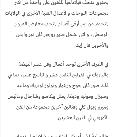
يحتوي متحف فيلادلفيا للفنون على واحدة من أكبر
مجموعات اللوحات والأعمال الفنية الأخرى في الولايات
المتحدة. من بين أرقى أقسام المتحف معارض القرون
الوسطى، والتي تشمل صور روجير فان دير وايدن
والأخوين فان إيك.
في الغرف الأخرى توجد أعمال وفن عصر النهضة
والباروك في القرنين الثامن عشر والتاسع عشر، بما في
ذلك صور فان جوخ ورينوار وتولوز لوتريك ومانيه
وسيزان ومونيه وديغا. يمثل بيكاسو وشاجال وماتيس
وميرو وبول كلي وفنانين آخرين مجموعة من الفن
الأوروبي في القرن العشرين.
هناك أيضًا فن أمريكي لفنانين من فيلادلفيا، توماس