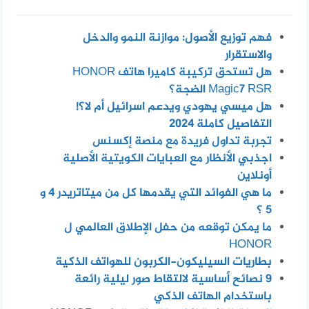
فهم توزيع الأصول: موازنة النمو والدخل
والاستقرار
هل تستحق تركيبة كاميرا هاتف HONOR
Magic7 RSR الضجة؟
هل ميسي يهودي ويدعم اسرائيل أم لا؟!
التفاصيل كاملة 2024
تجربة تداول فريدة مع منصة إكسنس
اجذبي الأنظار مع العبايات الكويتية الأصلية
أونلاين
ما هي الفوائد التي يقدمها كل من ميتاتريدر 4 و
5 ؟
ما يمكن توقعه من حفل الإطلاق العالمي ل
HONOR
بطاريات السيليكون-الكربون للهواتف الذكية
٩ نصائح أساسية لالتقاط صور ليلية رائعة
باستخدام الهاتف الذكي