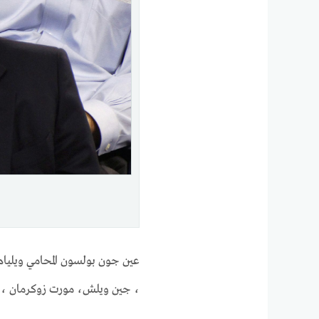
عين جون بولسون المحامي ويليا
، جين ويلش، مورت زوكرمان ، بي