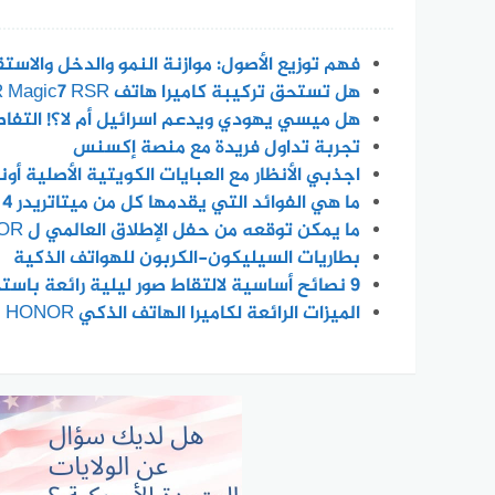
فهم توزيع الأصول: موازنة النمو والدخل والاستقر
هل تستحق تركيبة كاميرا هاتف HONOR Magic7 RSR الضجة؟
هل ميسي يهودي ويدعم اسرائيل أم لا؟! التفاصيل 
تجربة تداول فريدة مع منصة إكسنس
اجذبي الأنظار مع العبايات الكويتية الأصلية أون
ما هي الفوائد التي يقدمها كل من ميتاتريدر 4 و 5 ؟
ما يمكن توقعه من حفل الإطلاق العالمي ل HONOR
بطاريات السيليكون-الكربون للهواتف الذكية
٩ نصائح أساسية لالتقاط صور ليلية رائعة باستخدام الهاتف الذكي
الميزات الرائعة لكاميرا الهاتف الذكي HONOR