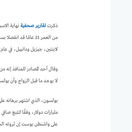
ذكرت
تقارير صحفية
نهاية الاسب
من العمر 21 عامًا قد 
لابنتين، جيزيل ودانييل، في عام 2000 بعد أن عملت جيني كمساعدة لبولسون.
وقال أحد المصادر للمنافذ إنه من 
لا يوجد ما قبل الزواج وأن بولسو
مليارات دولار، وفقًا لتتبع صافي
على واشنطن بوست إن ثروته الحقي