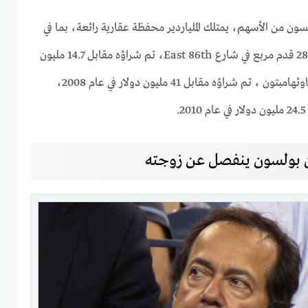
ون من الأسهم، يمتلك الملياردير محفظة عقارية رائعة، بما في
ذلك منزل مستقل بمساحة 28500 قدم مربع في شارع East 86th، تم شراؤه مقابل 14.7 مليون
دولار في عام 2004، وعقار في ساوثهامبتون ، تم شراؤه مقابل 41 مليون دولار في عام 2008،
جون بولسون ينفصل عن زوجته