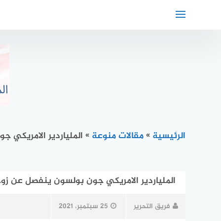
لتجاوز
لى
لمحتوى
الرئيسية
»
مقالات منوعة
»
الملياردير الامريكي جون بولس
الملياردير الامريكي جون بولسون ينفصل عن زوجته وثروة قيمتها 4
فريق التحرير
25 سبتمبر، 2021