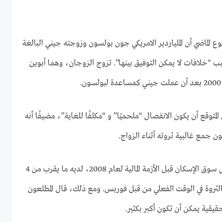
وع الماضي أن الملياردير الامريكي جون بولسون وزوجته جيني البالغة
انفصلا بسبب “خلافات لا يمكن التوفيق بينها”. تزوج الزوجان، وهما أبوين
المتوقع أن يكون الانفصال “ملحميًا” و “مكلفًا للغاية”، مضيفًا أنه
ن جمع غالبية ثروته أثناء الزواج.
بولسون، الذي اشتهر برهانه على سوق الإسكان قبل الأزمة المالية لعام 2008، لديه ما يقرب من 4
 الثروة في الوقت الفعلي من قبل فوربس. ومع ذلك، قال المطلعون
قية يمكن أن تكون أكبر بكثير.