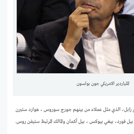
الملياردير الامريكي جون بولسون
م زابل، الذي مثل عملاء من بينهم جورج سوروس ، هوارد ستيرن
ل فورد، بيغي بيوكس ، بيل أكمان والمالك المرتبط ستيفن روس.