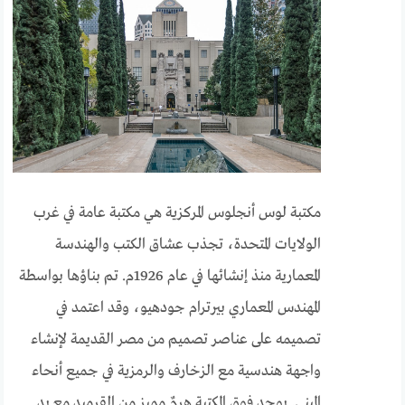
مكتبة لوس أنجلوس المركزية هي مكتبة عامة في غرب
الولايات المتحدة، تجذب عشاق الكتب والهندسة
المعمارية منذ إنشائها في عام 1926م. تم بناؤها بواسطة
المهندس المعماري بيرترام جودهيو، وقد اعتمد في
تصميمه على عناصر تصميم من مصر القديمة لإنشاء
واجهة هندسية مع الزخارف والرمزية في جميع أنحاء
المبنى. يوجد فوق المكتبة هرمٌ مميز من القرميد مع يد