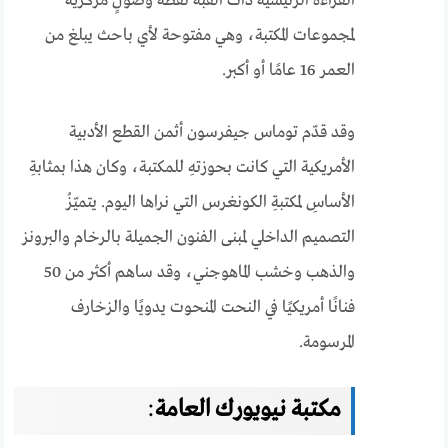
القراءة الرئيسيةُ ذاتُ القُبّة نقطة وصولٍ مركزية
لمجموعات المكتبة، وهي مفتوحة لأي باحث يبلغ من
العمر 16 عامًا أو أكبر.
وقد قدّم توماس جيفرسون أثمن القطع الأدبية
الأمريكية التي كانت بحوزتهِ للمكتبة، وكان هذا بمثابةِ
الأساسِ لمكتبةِ الكونغرس التي نراها اليوم. يتميّزُ
التصميم الداخلي لمبنى الفنون الجميلة بالرخام والبرونز
والذهب وخشب الماهوجني، وقد ساهم أكثر من 50
فنانًا أمريكيًا في النحت المنحوت يدويًا والزخارف
المرسومة.
مكتبة نيويورك العامة
: