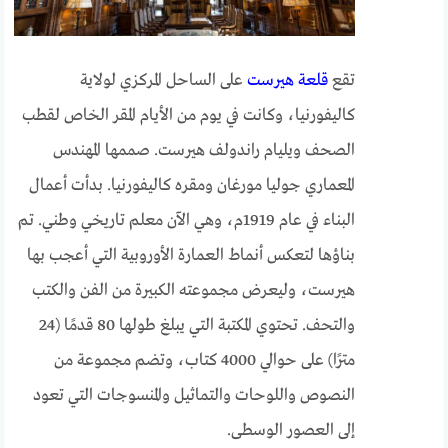
تقع
قلعة هيرست
على الساحل المركزي لولاية
كاليفورنيا، وكانت في يوم من الأيام المقر الخاص لقطب
الصحف ويليام راندولف هيرست. صممها المهندس
المعماري جوليا مورغان ومقره كاليفورنيا. بدأت أعمال
البناء في عام 1919م، وهي الآن معلم تاريخي وطني. تم
بناؤها لتعكس أنماط العمارة الأوروبية التي أعجب بها
هيرست، وليعرض مجموعته الكبيرة من الفن والكتب
والتحف. تحتوي المكتبة التي يبلغ طولها 80 قدمًا (24
مترًا) على حوالي 4000 كتاب، وتضم مجموعة من
النصوص واللوحات والتماثيل والمنسوجات التي تعود
إلى العصور الوسطى.