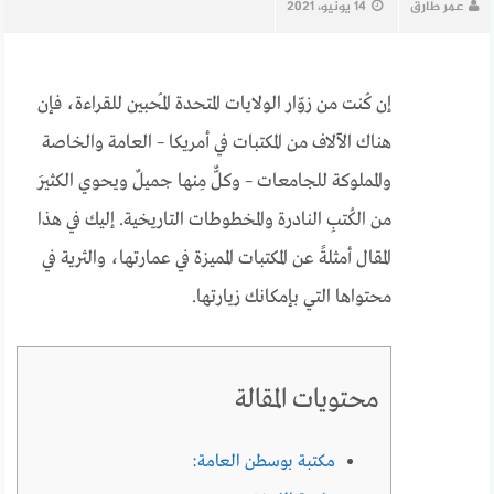
عمر طارق
14 يونيو، 2021
إن كُنت من زوّار الولايات المتحدة المُحبين للقراءة، فإن
هناك الآلاف من المكتبات في أمريكا – العامة والخاصة
والمملوكة للجامعات – وكلٌّ مِنها جميلٌ ويحوي الكثيرَ
من الكُتبِ النادرة والمخطوطات التاريخية. إليك في هذا
المقال أمثلةً عن المكتبات المميزة في عمارتها، والثرية في
محتواها التي بإمكانك زيارتها.
محتويات المقالة
مكتبة بوسطن العامة: