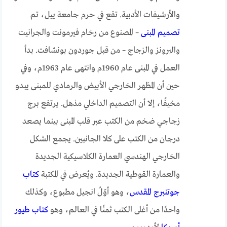
والأرشيفات الأدبية. تقع في حرم جامعة ييل، تم
تصميم المبنى
– المصنوع من رخام فيرمونت والجرانيت
والبرونز والزجاج – من قبل جوردون بونشافت. بدأ
العمل في المبنى عام 1960م وانتهى عام 1963م، وفي
حين أن المظهر الخارجي الأبيض والرمادي للمبنى يبدو
مخيفًا، إلا أن التصميم الداخلي مذهل. يرتفع برج
زجاجي ضخم من الكتب عبر قلب المبنى بينما يصعد
درجان من الكتب على كلا الجانبين. يجمع الشكل
الخارجي الهندسي العمارة الكلاسيكية الجديدة
والعمارة القوطية الجديدة. ويُعرض في المكتبة
كتاب
جوتنبرج المقدس
، وهو أوّلُ انجيل مطبوع، وكذلك
واحدًا من أغلى الكتب ثمنًا في العالم، وهو
كتاب طيور