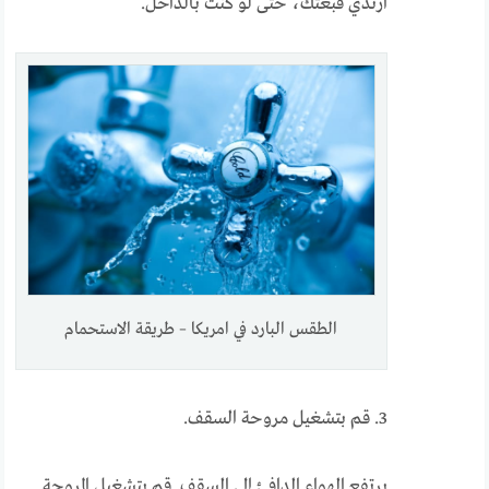
ارتدي قبعتك، حتى لو كنت بالداخل.
الطقس البارد في امريكا – طريقة الاستحمام
3. قم بتشغيل مروحة السقف.
يرتفع الهواء الدافئ إلى السقف. قم بتشغيل المروحة