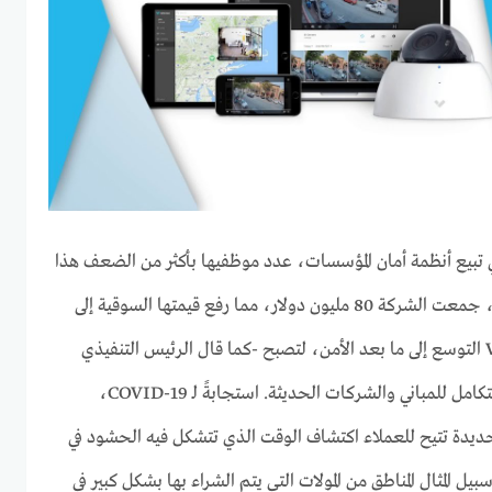
كة Verkada، والتي تبيع أنظمة أمان المؤسسات، عدد موظفيها بأكثر من الضعف هذا
العام. قبل انتشار الوباء مباشرة، جمعت الشركة 80 مليون دولار، مما رفع قيمتها السوقية إلى
1.6 مليار دولار. تحاول Verkada التوسع إلى ما بعد الأمن، لتصبح -كما قال الرئيس التنفيذي
فيليب كاليسزان- نظام تشغيل متكامل للمباني والشركات الحديثة. استجابةً لـ COVID-19،
يدة تتيح للعملاء اكتشاف الوقت الذي تتشكل فيه الحشود في
بيل المثال المناطق من المولات التي يتم الشراء بها بشكل كبير في