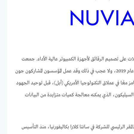
 لأشباه الموصلات على تصميم الرقائق لأجهزة الكمبيوتر عالية الأداء. جمعت
الشركة 53 مليون دولار في نهاية عام 2019، ولا عجب في ذلك وقد عمل المؤسسون المشاركون جون
امز معًا في عملاق التكنولوجيا الأمريكي (أبل)، قبل توحيد الجهود
 السيليكون، الذي يمكنه معالجة كميات متزايدة من البيانات
لمقر الرئيسي للشركة في سانتا كلارا بكاليفورنيا، منذ التأسيس