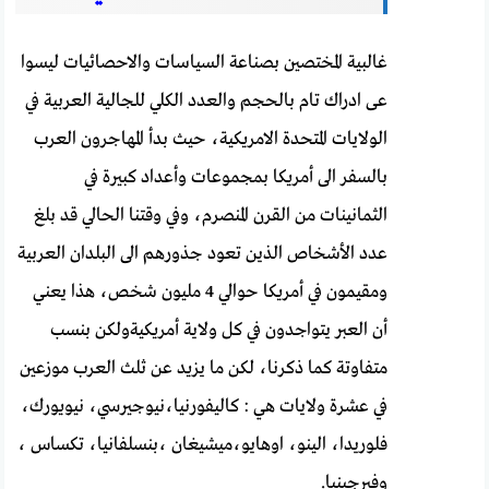
غالبية المختصين بصناعة السياسات والاحصائيات ليسوا
عى ادراك تام بالحجم والعدد الكلي للجالية العربية في
الولايات المتحدة الامريكية، حيث بدأ المهاجرون العرب
بالسفر الى أمريكا بمجموعات وأعداد كبيرة في
الثمانينات من القرن المنصرم، وفي وقتنا الحالي قد بلغ
عدد الأشخاص الذين تعود جذورهم الى البلدان العربية
ومقيمون في أمريكا حوالي 4 مليون شخص، هذا يعني
أن العبر يتواجدون في كل ولاية أمريكيةولكن بنسب
متفاوتة كما ذكرنا، لكن ما يزيد عن ثلث العرب موزعين
في عشرة ولايات هي : كاليفورنيا،نيوجيرسي، نيويورك،
فلوريدا، الينو، اوهايو،ميشيغان ،بنسلفانيا، تكساس ،
وفيرجينيا.