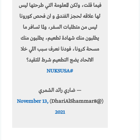
فيما قلت، ولكن المعلومة التي طرحتها ليس
لها علاقه لحجز الفندق و ان فحص كورونا
ليس من متطلبات السفر، ولما تسافر ما
يطلبون منك شهادة تطعيم، يطلبون منك
مسحة كرونا، فودنا نعرف سبب اللي خلا
الاتحاد يضع التطعيم شرط للتقيد؟
#NUKSUSA
— ضاري رائد الشمري
November 13,
(@DhariAlShammar8)
2021