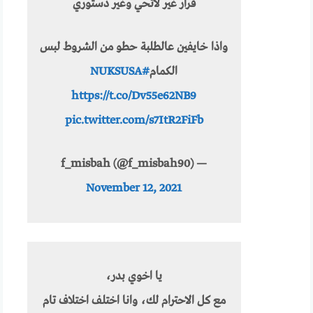
قرار غير لائحي وغير دستوري
واذا خايفين عالطلبة حطو من الشروط لبس
الكمام
#NUKSUSA
https://t.co/Dv55e62NB9
pic.twitter.com/s7ItR2FiFb
— f_misbah (@f_misbah90)
November 12, 2021
يا اخوي بدر،
مع كل الاحترام لك، وانا اختلف اختلاف تام