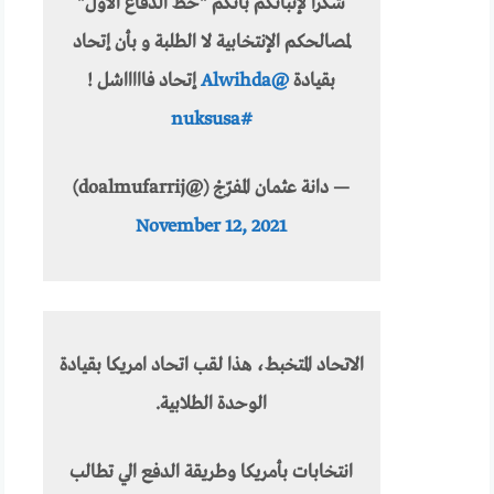
شكراً لإثباتكم بأنكم "خط الدفاع الأول"
لمصالحكم الإنتخابية لا الطلبة و بأن إتحاد
بقيادة
@Alwihda
إتحاد فاااااشل !
#nuksusa
— دانة عثمان المفرّجْ (@doalmufarrij)
November 12, 2021
الاتحاد المتخبط، هذا لقب اتحاد امريكا بقيادة
الوحدة الطلابية.
انتخابات بأمريكا وطريقة الدفع الي تطالب