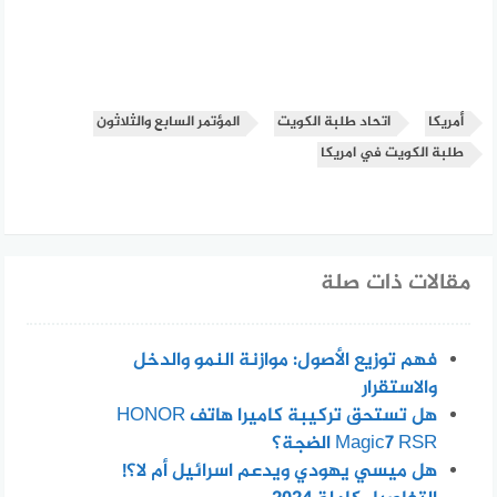
أمريكا
اتحاد طلبة الكويت
المؤتمر السابع والثلاثون
طلبة الكويت في امريكا
مقالات ذات صلة
فهم توزيع الأصول: موازنة النمو والدخل
والاستقرار
هل تستحق تركيبة كاميرا هاتف HONOR
Magic7 RSR الضجة؟
هل ميسي يهودي ويدعم اسرائيل أم لا؟!