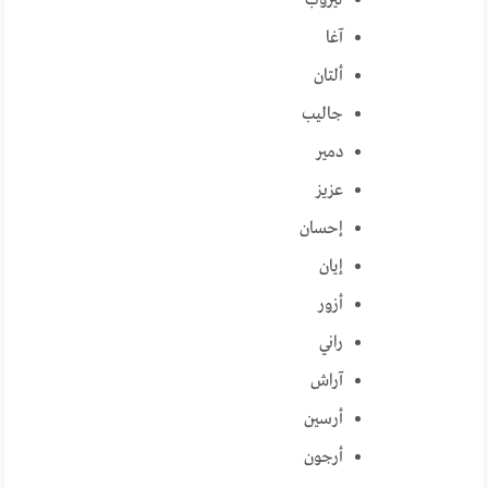
نيروب
آغا
ألتان
جاليب
دمير
عزيز
إحسان
إيان
أزور
راني
آراش
أرسين
أرجون