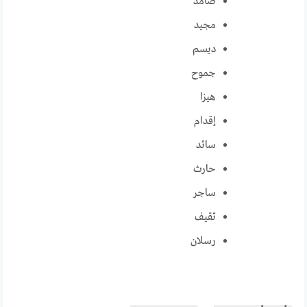
صامد
مجيد
ديسم
جموح
هيزا
إقدام
سائد
حارث
ساجر
ثقيف
رسلان