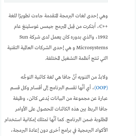
وهي إحدى لغات البرمجة المتقدمة جاءت تطويرًا للغة
++C، اُبتكرت من قِبل المبرمج جيمس غوسلينغ عام
1992، والذي بدوره كان يعمل لدى شركة Sun
Microsystems و هي إحدى الشركات العالمية التقنية
التي تنتج أنظمة التشغيل المختلفة.
ولابدَّ من التنويه أنَّ جافا هي لغة كائنية التوجُّه
(OOP)
، أي أنَّها تقسم البرنامج إلى أقسام وكل قسم
عبارة عن مجموعة من البيانات يُدعى كائن، وظيفة
جافا الربط بين هذه الكائنات للحصول على الأوامر
المطلوبة ضمن البرنامج. كما أنَّها تمتلك إمكانية استخدام
الأكواد البرمجية في برامج أخرى دون إعادة البرمجة،