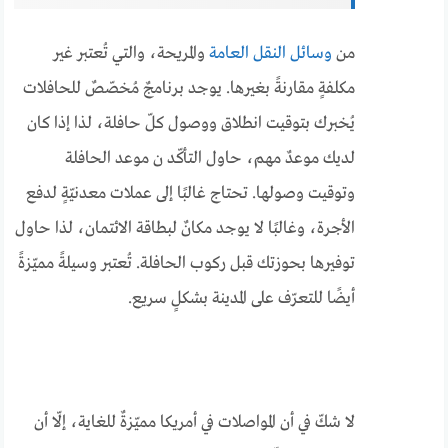
من
وسائل النقل العامة
والمريحة، والتي تُعتبر غير
مكلفةٍ مقارنةً بغيرها. يوجد برنامجٌ مُخصّصٌ للحافلات
يُخبرك بتوقيت انطلاق ووصول كلّ حافلة، لذا إذا كان
لديك موعدٌ مهم، حاول التأكّد ن موعد الحافلة
وتوقيت وصولها. تحتاج غالبًا إلى عملات معدنيّةٍ لدفع
الأجرة، وغالبًا لا يوجد مكانٌ لبطاقة الائتمان، لذا حاول
توفيرها بحوزتك قبل ركوب الحافلة. تُعتبر وسيلةً مميّزةً
أيضًا للتعرّف على المدينة بشكلٍ سريع.
لا شكّ في أن المواصلات في أمريكا مميّزةٌ للغاية، إلّا أن