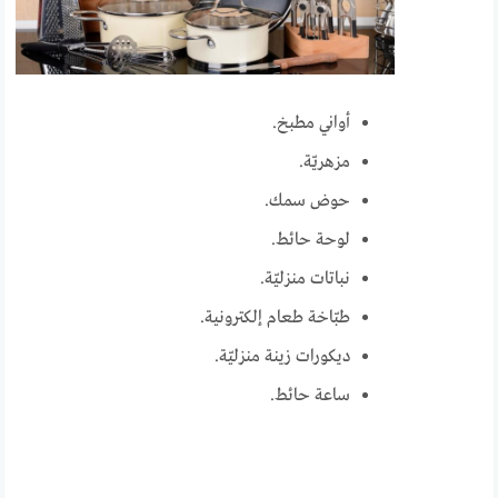
أواني مطبخ.
مزهريّة.
حوض سمك.
لوحة حائط.
نباتات منزليّة.
طبّاخة طعام إلكترونية.
ديكورات زينة منزليّة.
ساعة حائط.