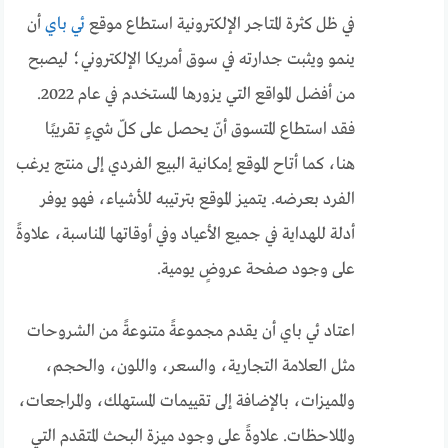
في ظل كثرة المتاجر الإلكترونية استطاع موقع
ئي باي
أن
ينمو ويثبت جدارته في سوق أمريكا الإلكتروني؛ ليصبح
من أفضل المواقع التي يزورها المستخدم في عام 2022.
فقد استطاع المتسوق أنّ يحصل على كلّ شيءٍ تقريبًا
هنا، كما أتاح الموقع إمكانية البيع الفردي إلى منتج يرغب
الفرد بعرضه.
يتميز الموقع بترتيبه للأشياء، فهو يوفر
أدلة للهداية في جميع الأعياد وفي أوقاتها المناسبة، علاوةً
على وجود صفحة عروضٍ يومية.
اعتاد ئي باي أن يقدم مجموعةً متنوعةً من الشروحات
مثل العلامة التجارية، والسعر، واللون، والحجم،
والمميزات، بالإضافة إلى تقييمات المستهلك، والمراجعات،
والملاحظات. علاوةً على وجود ميزة البحث المتقدم التي