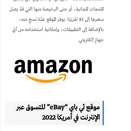
المنتجات المجانية، أو حتى الرخيصة منها التي قدّ يصل
سعرها إلى 1$ تقريبًا. يوفر الموقع عدّة نسخٍ منه،
بالإضافة إلى التطبيقات، وإمكانية استخدامه من أيّ
جهازٍ إلكتروني.
موقع ئي باي “eBay” للتسوق عبر
الإنترنت في أمريكا 2022