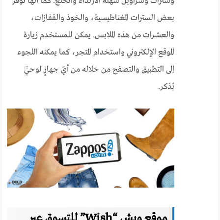
وسترات وسراويل سهلة الارتداء والخلع. كما أنها توفر
بعض السترات المغناطيسية، والخوذ والقفازات،
والعشرات من هذه الملابس.
يمكن للمستخدم زيارة
الموقع الإلكتروني واستخدام المتجر، كما يمكنه اللجوء
إلى التطبيق والتصفح من خلاله من أيّ جهازٍ لوحيٍّ
يُذكر.
موقع ويش “Wish” للتسوق عبر