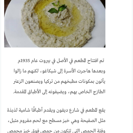
تم افتتاح المطعم في الأصل في بيروت عام 1935م
وبعدها هاجرت الأسرة إلى شيكاغو، لكنهم ما زالوا
يأتون بمكونات مطبخهم من تركيا ويصنعون الزعتر
الطازج الخاص بهم، ويضيفونه إلى الأطباق المقدمة.
يقع المطعم في شارع ديفون ويقدم أطباقًا شامية لذيذة
مثل الصفيحة وهي خبز مسطح مع لحم مفروم متبل،
وفتة الحمص التي تتكون من حمص فوق خبز محمص