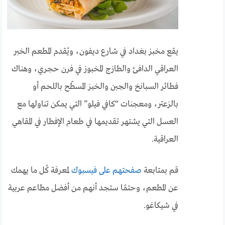
يقع مخبز بغداد في شارع ديفون، ويُقدم المطعم الخبر
العراقي الدافئ والطازج المخبوز في فرن حجري، وهناك
فطائر السبانخ والجبن والخبز المسطّح باللحم أو
بالزعتر، ومعجنات “كافي فيلو” التي يمكن تناولها مع
العسل التي يشتهر تقديمها في طعام الإفطار في المقاهي
العراقية.
قم بمتابعة
صفحتهم على فيسبوك
لمعرفة كُل ما يهمك
عن المطعم، وحتمًا ستجد أنهم من أفضل مطاعم عربية
في شيكاغو.